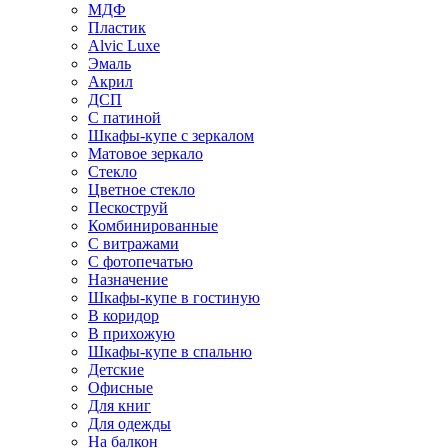
МДФ
Пластик
Alvic Luxe
Эмаль
Акрил
ДСП
С патиной
Шкафы-купе с зеркалом
Матовое зеркало
Стекло
Цветное стекло
Пескоструй
Комбинированные
С витражами
С фотопечатью
Назначение
Шкафы-купе в гостиную
В коридор
В прихожую
Шкафы-купе в спальню
Детские
Офисные
Для книг
Для одежды
На балкон