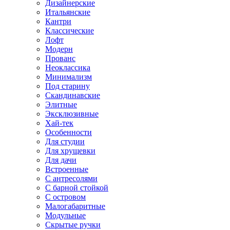
Дизайнерские
Итальянские
Кантри
Классические
Лофт
Модерн
Прованс
Неоклассика
Минимализм
Под старину
Скандинавские
Элитные
Эксклюзивные
Хай-тек
Особенности
Для студии
Для хрущевки
Для дачи
Встроенные
С антресолями
С барной стойкой
С островом
Малогабаритные
Модульные
Скрытые ручки