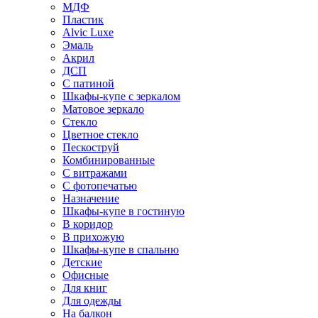
МДФ
Пластик
Alvic Luxe
Эмаль
Акрил
ДСП
С патиной
Шкафы-купе с зеркалом
Матовое зеркало
Стекло
Цветное стекло
Пескоструй
Комбинированные
С витражами
С фотопечатью
Назначение
Шкафы-купе в гостиную
В коридор
В прихожую
Шкафы-купе в спальню
Детские
Офисные
Для книг
Для одежды
На балкон