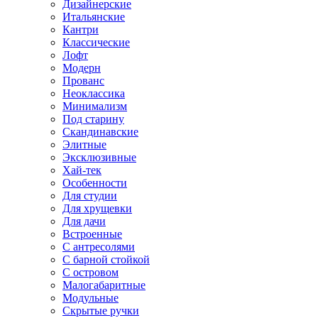
Дизайнерские
Итальянские
Кантри
Классические
Лофт
Модерн
Прованс
Неоклассика
Минимализм
Под старину
Скандинавские
Элитные
Эксклюзивные
Хай-тек
Особенности
Для студии
Для хрущевки
Для дачи
Встроенные
С антресолями
С барной стойкой
С островом
Малогабаритные
Модульные
Скрытые ручки