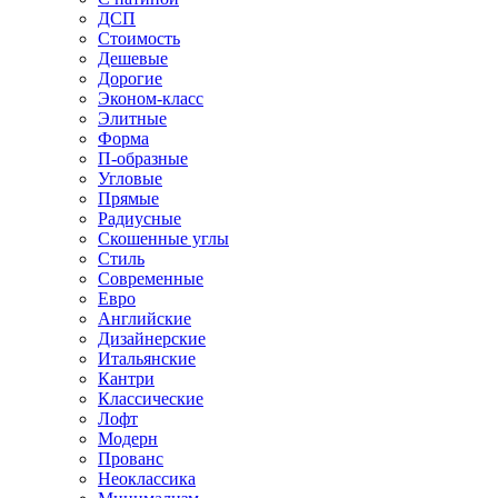
ДСП
Стоимость
Дешевые
Дорогие
Эконом-класс
Элитные
Форма
П-образные
Угловые
Прямые
Радиусные
Скошенные углы
Стиль
Современные
Евро
Английские
Дизайнерские
Итальянские
Кантри
Классические
Лофт
Модерн
Прованс
Неоклассика