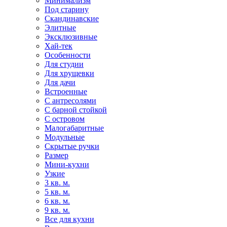
Минимализм
Под старину
Скандинавские
Элитные
Эксклюзивные
Хай-тек
Особенности
Для студии
Для хрущевки
Для дачи
Встроенные
С антресолями
С барной стойкой
С островом
Малогабаритные
Модульные
Скрытые ручки
Размер
Мини-кухни
Узкие
3 кв. м.
5 кв. м.
6 кв. м.
9 кв. м.
Все для кухни