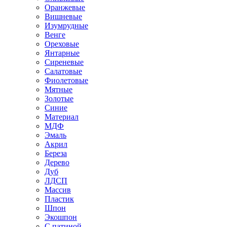
Оранжевые
Вишневые
Изумрудные
Венге
Ореховые
Янтарные
Сиреневые
Салатовые
Фиолетовые
Мятные
Золотые
Синие
Материал
МДФ
Эмаль
Акрил
Береза
Дерево
Дуб
ЛДСП
Массив
Пластик
Шпон
Экошпон
С патиной