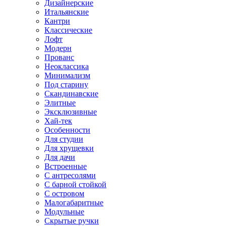
Дизайнерские
Итальянские
Кантри
Классические
Лофт
Модерн
Прованс
Неоклассика
Минимализм
Под старину
Скандинавские
Элитные
Эксклюзивные
Хай-тек
Особенности
Для студии
Для хрущевки
Для дачи
Встроенные
С антресолями
С барной стойкой
С островом
Малогабаритные
Модульные
Скрытые ручки