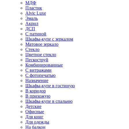
МДФ
Пластик
Alvic Luxe
Эмаль
Акрил
ДСП
С патиной
Шкафы-купе с зеркалом
Матовое зеркало
Стекло
Цветное стекло
Пескоструй
Комбинированные
С витражами
С фотопечатью
Назначение
Шкафы-купе в гостиную
В коридор
В прихожую
Шкафы-купе в спальню
Детские
Офисные
Для книг
Для одежды
На балкон