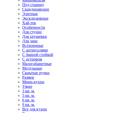
Минимализм
Под старину
Скандинавские
Элитные
Эксклюзивные
Хай-тек
Особенности
Для студии
Для хрущевки
Для дачи
Встроенные
С антресолями
С барной стойкой
С островом
Малогабаритные
Модульные
Скрытые ручки
Размер
Мини-кухни
Узкие
3 кв. м.
5 кв. м.
6 кв. м.
9 кв. м.
Все для кухни