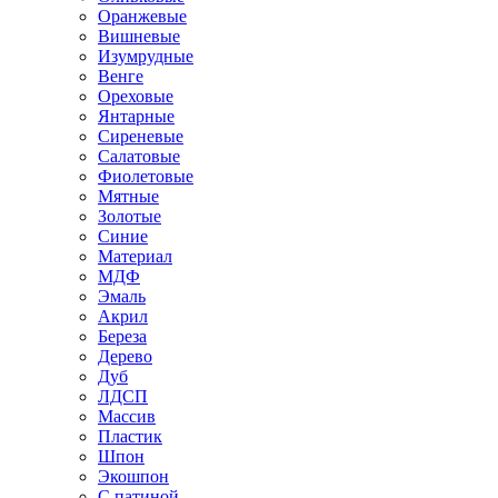
Оранжевые
Вишневые
Изумрудные
Венге
Ореховые
Янтарные
Сиреневые
Салатовые
Фиолетовые
Мятные
Золотые
Синие
Материал
МДФ
Эмаль
Акрил
Береза
Дерево
Дуб
ЛДСП
Массив
Пластик
Шпон
Экошпон
С патиной