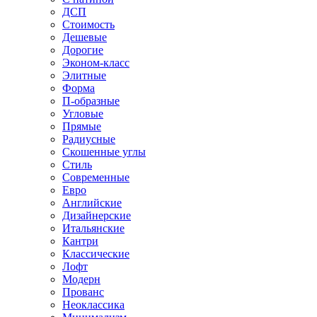
ДСП
Стоимость
Дешевые
Дорогие
Эконом-класс
Элитные
Форма
П-образные
Угловые
Прямые
Радиусные
Скошенные углы
Стиль
Современные
Евро
Английские
Дизайнерские
Итальянские
Кантри
Классические
Лофт
Модерн
Прованс
Неоклассика